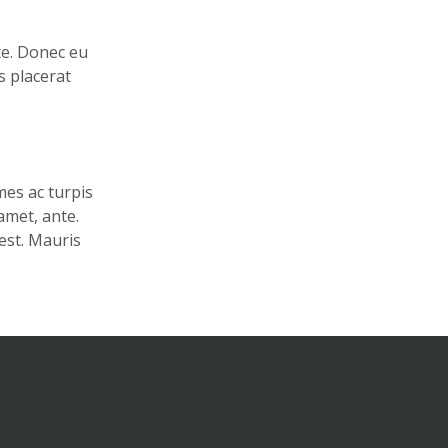
te. Donec eu
s placerat
mes ac turpis
amet, ante.
est. Mauris