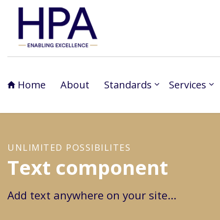
Home
About
Standards
Services
UNLIMITED POSSIBILITES
Text component
Add text anywhere on your site...