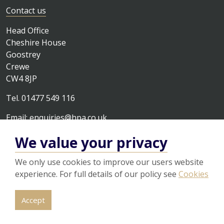
Contact us
Head Office
Cheshire House
Goostrey
Crewe
CW4 8JP
Tel. 01477 549 116
Email:
enquiries@hpa.co.uk
We value your privacy
We only use cookies to improve our users website
experience. For full details of our policy see
Cookies
© 2026
Legal
Privacy Policy
Cookies
Sitemap
Accept