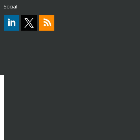
Social
#
https://x.com/HPA_ISO
RSS